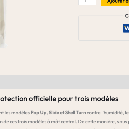
Ajouter a
de
C
Housse
Pop
Up,
Slide
&
Shell
Turn
Suncomfort
tection officielle pour trois modèles
nt les modèles
Pop Up, Slide et Shell Turn
contre l’humidité, le
de ces trois modèles à mât central. De cette manière, vous p