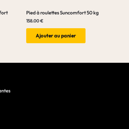
fort
Pied à roulettes Suncomfort 50 kg
158.00
€
Ajouter au panier
entes