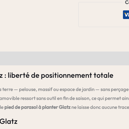
C
Pied
de
parasol
à
planter
Glatz
+
Tube
z : liberté de positionnement totale
de
raccord
 terre — pelouse, massif ou espace de jardin — sans perçage n
vible ressort sans outil en fin de saison, ce qui permet ain
 le
pied de parasol à planter Glatz
ne laisse donc aucune trace 
 Glatz