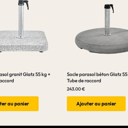
asol granit Glatz 55 kg +
Socle parasol béton Glatz 55
raccord
Tube de raccord
243.00
€
ter au panier
Ajouter au panier