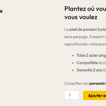
Plantez où vou
vous voulez
Le
pied de parasol à pl
sans perçage. Il ressort 
repositionner votre para
Tube Z acier zin
Compatible
ALU
Garantie 2 ans
Gl
Consultez nos
parasols 
quantité
Ajouter a
de