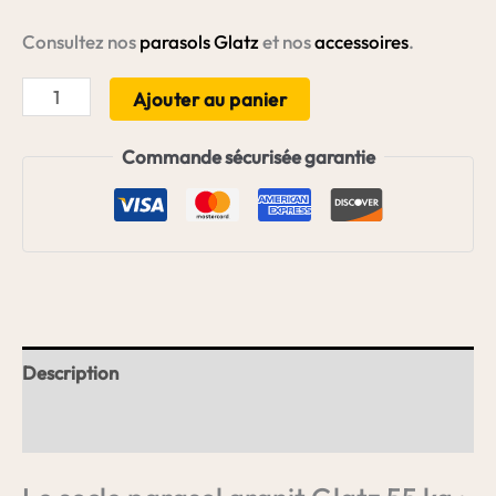
Consultez nos
parasols Glatz
et nos
accessoires
.
quantité
Ajouter au panier
de
Commande sécurisée garantie
Socle
parasol
granit
Glatz
55
kg
+
Description
Tube
Informations complémentaires
de
raccord